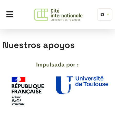
Aller au menu
Aller au contenu
Sélecti
ES
de
la
langue
du
Nuestros apoyos
site
Impulsada por :